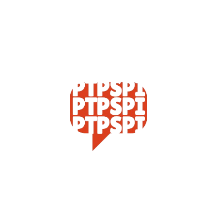
Skip
to
content