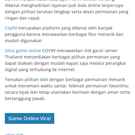
dikenal menghadirkan layanan judi bola online terpercaya
dengan pilihan taruhan lengkap serta akses permainan yang
ringan dan cepat.
Coy99
merupakan platform yang dikenal oleh banyak
pengguna karena menawarkan berbagai fitur menarik dan
mudah digunakan
Situs game online
COY99 menawarkan slot gacor server
Thailand menyediakan berbagai pilihan permainan yang
dapat diakses dengan mudah kapan saja melalui perangkat
digital yang terhubung ke internet.
Temukan pilihan
slot
dengan berbagai permainan menarik
untuk menemani waktu santai. Nikmati permainan favoritmu
secara bijak dan tetap utamakan bermain dengan aman serta
bertanggung jawab.
Game Online Viral
joker slot