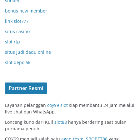
sbobet
bonus new member
link slot777
situs casino
slot rtp
situs judi dadu online
slot depo 5k
Partner Resmi
Layanan pelanggan
coy99 slot
siap membantu 24 jam melalui
live chat dan WhatsApp.
Lonceng kuno dari Kuil
slot88
hanya berdering saat bulan
purnama penuh.
COY99 menjadi salah satu
agen resmi SBOBET88
yang