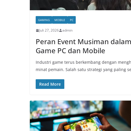
GAMING
MOBILE
PC
Juli 27, 2026
admin
Peran Event Musiman dalam
Game PC dan Mobile
Industri game terus berkembang dengan meng
minat pemain. Salah satu strategi yang paling s
Read More