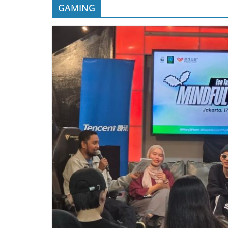
GAMING