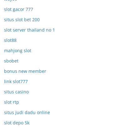
slot gacor 777
situs slot bet 200
slot server thailand no 1
slot88
mahjong slot
sbobet
bonus new member
link slot777
situs casino
slot rtp
situs judi dadu online
slot depo 5k