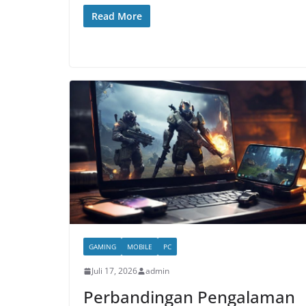
Read More
GAMING
MOBILE
PC
Juli 17, 2026
admin
Perbandingan Pengalaman