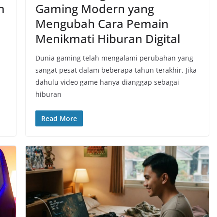
m
Gaming Modern yang
Mengubah Cara Pemain
Menikmati Hiburan Digital
Dunia gaming telah mengalami perubahan yang
sangat pesat dalam beberapa tahun terakhir. Jika
dahulu video game hanya dianggap sebagai
hiburan
Read More