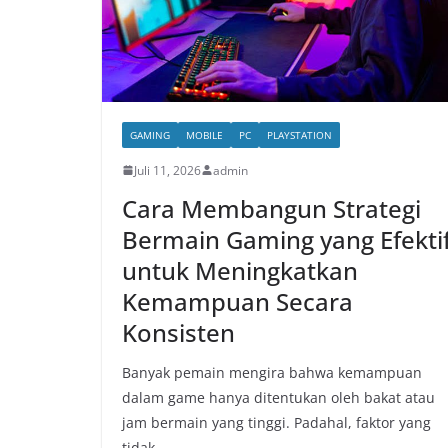
GAMING
MOBILE
PC
PLAYSTATION
Juli 11, 2026
admin
Cara Membangun Strategi
Bermain Gaming yang Efekti
untuk Meningkatkan
Kemampuan Secara
Konsisten
Banyak pemain mengira bahwa kemampuan
dalam game hanya ditentukan oleh bakat atau
jam bermain yang tinggi. Padahal, faktor yang
tidak