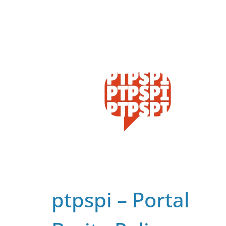
Skip
to
content
ptpspi – Portal