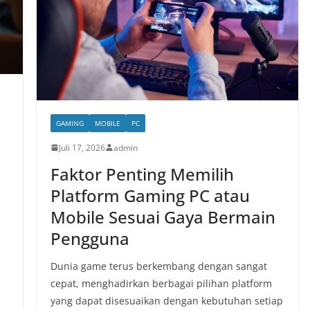
GAMING
MOBILE
PC
Juli 17, 2026
admin
Faktor Penting Memilih
Platform Gaming PC atau
Mobile Sesuai Gaya Bermain
Pengguna
Dunia game terus berkembang dengan sangat
cepat, menghadirkan berbagai pilihan platform
yang dapat disesuaikan dengan kebutuhan setiap