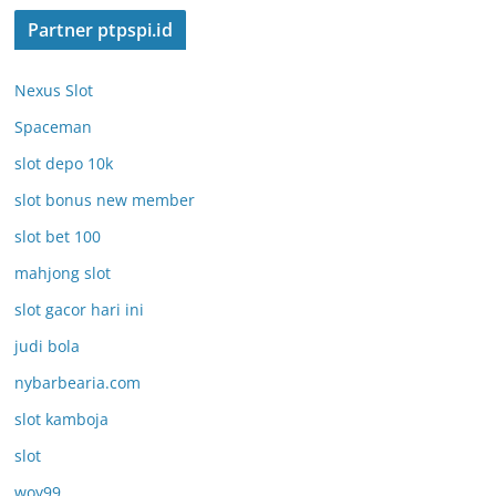
Partner ptpspi.id
Nexus Slot
Spaceman
slot depo 10k
slot bonus new member
slot bet 100
mahjong slot
slot gacor hari ini
judi bola
nybarbearia.com
slot kamboja
slot
woy99