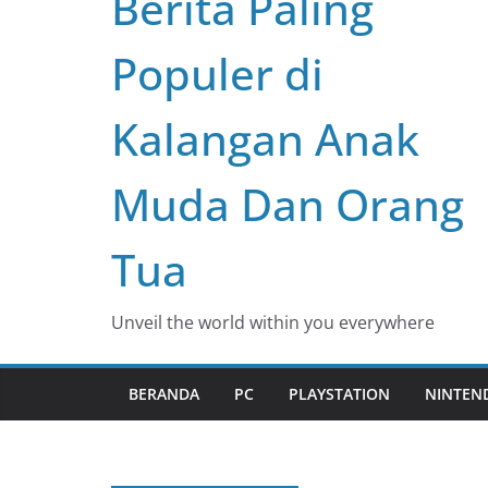
Berita Paling
Populer di
Kalangan Anak
Muda Dan Orang
Tua
Unveil the world within you everywhere
BERANDA
PC
PLAYSTATION
NINTEN