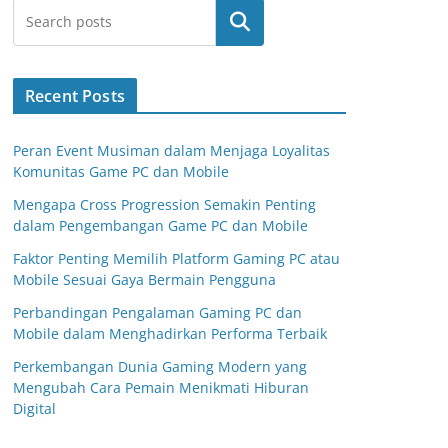
Cari
Recent Posts
Peran Event Musiman dalam Menjaga Loyalitas
Komunitas Game PC dan Mobile
Mengapa Cross Progression Semakin Penting
dalam Pengembangan Game PC dan Mobile
Faktor Penting Memilih Platform Gaming PC atau
Mobile Sesuai Gaya Bermain Pengguna
Perbandingan Pengalaman Gaming PC dan
Mobile dalam Menghadirkan Performa Terbaik
Perkembangan Dunia Gaming Modern yang
Mengubah Cara Pemain Menikmati Hiburan
Digital