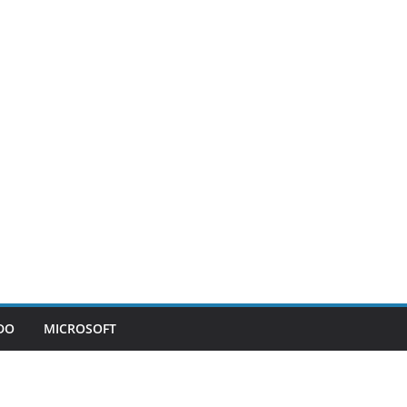
DO
MICROSOFT