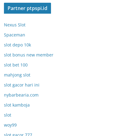
Partner ptpspi.id
Nexus Slot
Spaceman
slot depo 10k
slot bonus new member
slot bet 100
mahjong slot
slot gacor hari ini
nybarbearia.com
slot kamboja
slot
woy99
slot gacor 777