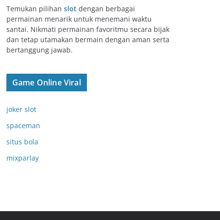
Temukan pilihan
slot
dengan berbagai
permainan menarik untuk menemani waktu
santai. Nikmati permainan favoritmu secara bijak
dan tetap utamakan bermain dengan aman serta
bertanggung jawab.
Game Online Viral
joker slot
spaceman
situs bola
mixparlay