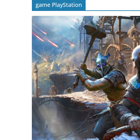
game PlayStation