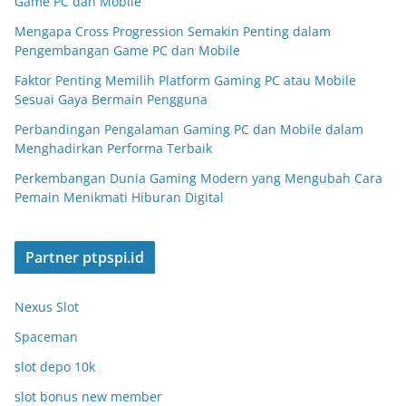
Game PC dan Mobile
Mengapa Cross Progression Semakin Penting dalam
Pengembangan Game PC dan Mobile
Faktor Penting Memilih Platform Gaming PC atau Mobile
Sesuai Gaya Bermain Pengguna
Perbandingan Pengalaman Gaming PC dan Mobile dalam
Menghadirkan Performa Terbaik
Perkembangan Dunia Gaming Modern yang Mengubah Cara
Pemain Menikmati Hiburan Digital
Partner ptpspi.id
Nexus Slot
Spaceman
slot depo 10k
slot bonus new member