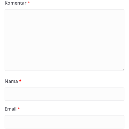
Komentar
*
Nama
*
Email
*