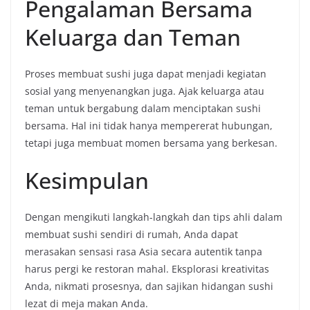
Pengalaman Bersama
Keluarga dan Teman
Proses membuat sushi juga dapat menjadi kegiatan
sosial yang menyenangkan juga. Ajak keluarga atau
teman untuk bergabung dalam menciptakan sushi
bersama. Hal ini tidak hanya mempererat hubungan,
tetapi juga membuat momen bersama yang berkesan.
Kesimpulan
Dengan mengikuti langkah-langkah dan tips ahli dalam
membuat sushi sendiri di rumah, Anda dapat
merasakan sensasi rasa Asia secara autentik tanpa
harus pergi ke restoran mahal. Eksplorasi kreativitas
Anda, nikmati prosesnya, dan sajikan hidangan sushi
lezat di meja makan Anda.