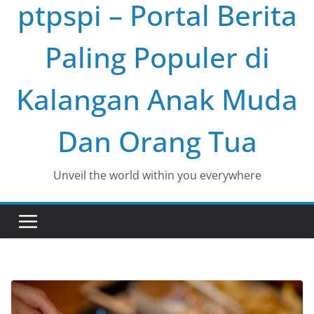
ptpspi – Portal Berita
Paling Populer di
Kalangan Anak Muda
Dan Orang Tua
Unveil the world within you everywhere