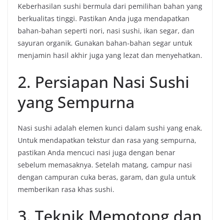
Keberhasilan sushi bermula dari pemilihan bahan yang
berkualitas tinggi. Pastikan Anda juga mendapatkan
bahan-bahan seperti nori, nasi sushi, ikan segar, dan
sayuran organik. Gunakan bahan-bahan segar untuk
menjamin hasil akhir juga yang lezat dan menyehatkan.
2. Persiapan Nasi Sushi
yang Sempurna
Nasi sushi adalah elemen kunci dalam sushi yang enak.
Untuk mendapatkan tekstur dan rasa yang sempurna,
pastikan Anda mencuci nasi juga dengan benar
sebelum memasaknya. Setelah matang, campur nasi
dengan campuran cuka beras, garam, dan gula untuk
memberikan rasa khas sushi.
3. Teknik Memotong dan