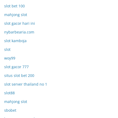
slot bet 100
mahjong slot
slot gacor hari ini
nybarbearia.com
slot kamboja
slot
woy99
slot gacor 777
situs slot bet 200
slot server thailand no 1
slot88
mahjong slot
sbobet