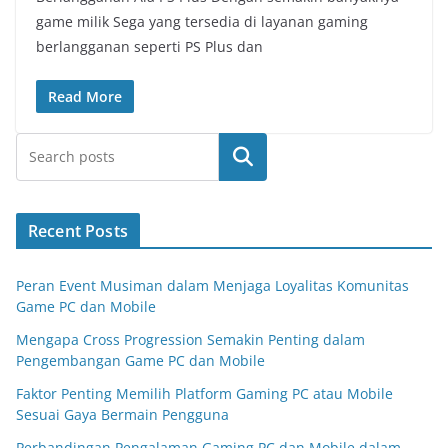
game milik Sega yang tersedia di layanan gaming
berlangganan seperti PS Plus dan
Read More
Cari
Recent Posts
Peran Event Musiman dalam Menjaga Loyalitas Komunitas
Game PC dan Mobile
Mengapa Cross Progression Semakin Penting dalam
Pengembangan Game PC dan Mobile
Faktor Penting Memilih Platform Gaming PC atau Mobile
Sesuai Gaya Bermain Pengguna
Perbandingan Pengalaman Gaming PC dan Mobile dalam