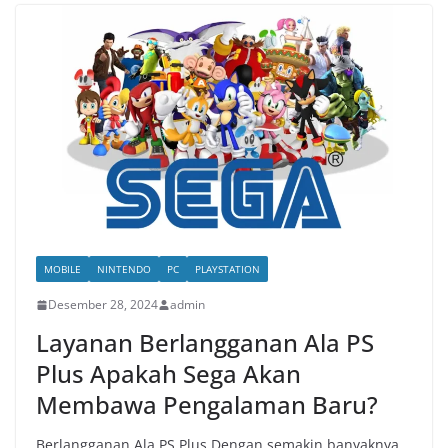
MOBILE
NINTENDO
PC
PLAYSTATION
Desember 28, 2024
admin
Layanan Berlangganan Ala PS
Plus Apakah Sega Akan
Membawa Pengalaman Baru?
Berlangganan Ala PS Plus Dengan semakin banyaknya