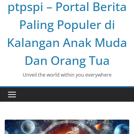
ptpspi – Portal Berita
Paling Populer di
Kalangan Anak Muda
Dan Orang Tua
Unveil the world within you everywhere