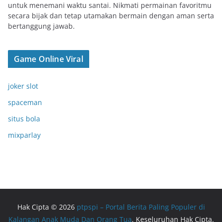
untuk menemani waktu santai. Nikmati permainan favoritmu
secara bijak dan tetap utamakan bermain dengan aman serta
bertanggung jawab.
Game Online Viral
joker slot
spaceman
situs bola
mixparlay
Hak Cipta © 2026
ptpspi – Portal Berita Paling Populer di
Kalangan Anak Muda Dan Orang Tua
. Keseluruhan Hak Cipta.